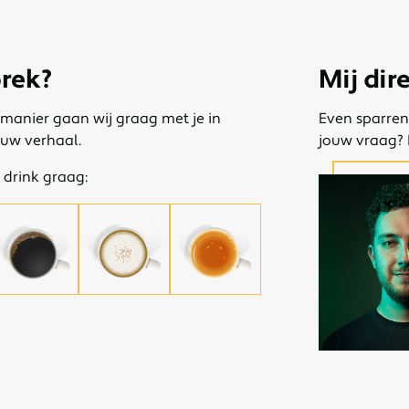
prek?
Mij dir
manier gaan wij graag met je in
Even sparren
ouw verhaal.
jouw vraag? I
k drink graag:
m