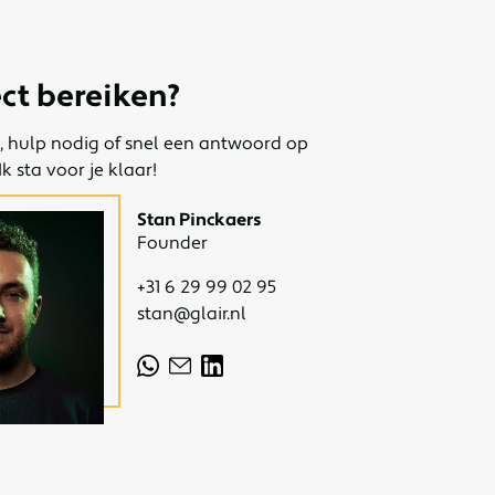
ect bereiken?
, hulp nodig of snel een antwoord op
k sta voor je klaar!
Stan Pinckaers
Founder
+31 6 29 99 02 95
stan@glair.nl