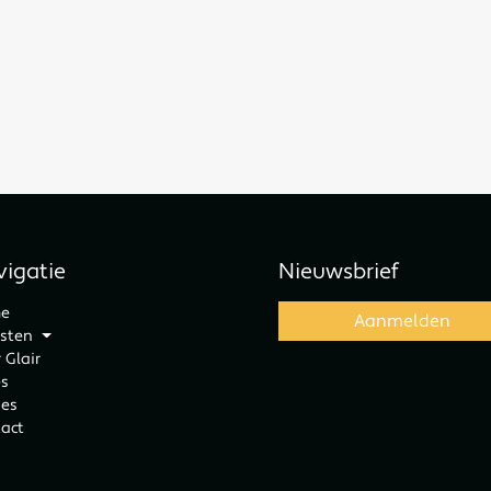
igatie
Nieuwsbrief
e
nsten
 Glair
es
ies
act